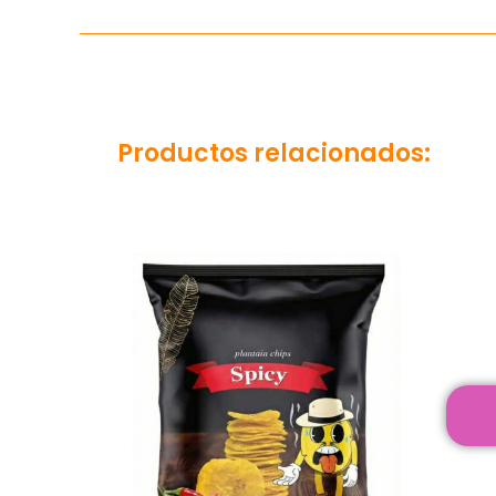
Productos relacionados:
tus Snack
cto